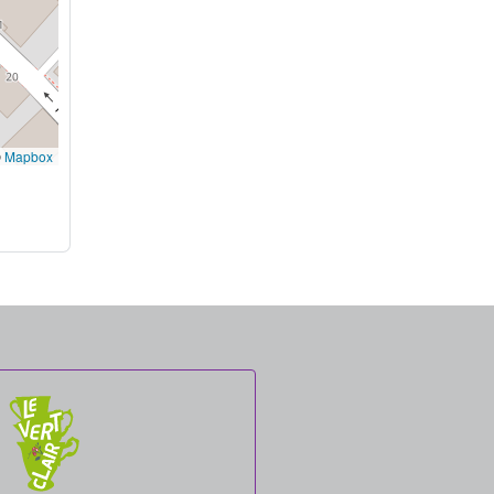
©
Mapbox