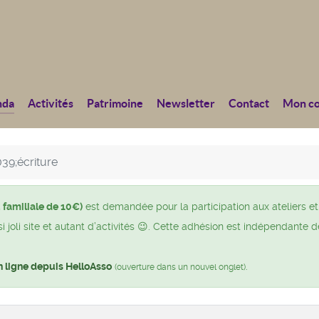
nda
Activités
Patrimoine
Newsletter
Contact
Mon c
039;écriture
 familiale de 10€)
est demandée pour la participation aux ateliers et
joli site et autant d’activités 😉. Cette adhésion est indépendante d
n ligne depuis HelloAsso
.
(ouverture dans un nouvel onglet)