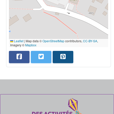
Leaflet
|
Map data ©
OpenStreetMap
contributors,
CC-BY-SA
,
Imagery ©
Mapbox