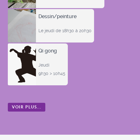
Dessin/peinture
Le jeudi de 18h30 à 20h30
Qi gong
Jeudi
9h30 > 10h45
VOIR PLUS...